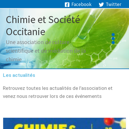
Aller
Facebook
Twitter
au
Chimie et Société
contenu
Occitanie
Une association de culture
scientifique et de médiation de la
chimie
Les actualités
Retrouvez toutes les actualités de l’association et
venez nous retrouver lors de ces événements